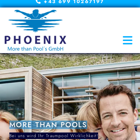
+43 699 10267197

MORE THAN POOLS
Bei uns wird Ihr Traumpool Wirklichkeit!