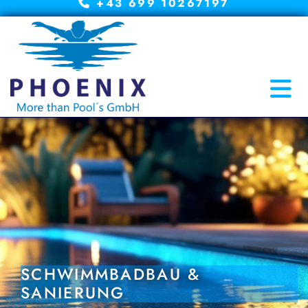
+43 699 10267197

SCHWIMMBADBAU &
SANIERUNG