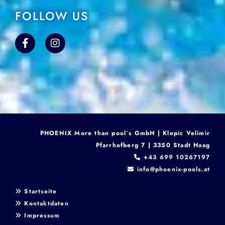
FOLLOW US
PHOENIX More than pool´s GmbH | Klepic Velimir
Pfarrhofberg 7 | 3350 Stadt Haag
+43 699 10267197

info@phoenix-pools.at

Startseite

Kontaktdaten

Impressum
